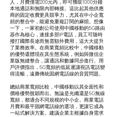
人，月費僅需200元內，即可獲取1000分鐘
本地通話和無限內部轉接。這比起其他供應
商的固定收費更具競爭力，尤其在中小企寬
頻的整合中，能避免重複訂閱的麻煩。想像
一下，一家初創公司使用中國移動的5G路由
器作為核心，連接多部IP電話，員工可隨時
撥打國際長途而無需額外費用，這大大提升
了業務效率。在商業寬頻比較中，中國移動
的優勢還體現在其生態系統，例如與微信企
業版無縫整合，讓通訊和數據同步進行。用
戶評價指出，5G寬頻的低延遲讓視訊電話變
得流暢，遠勝傳統固網電話線的音質問題。
總結商業寬頻比較，中國移動以其全面性和
價格優勢脫穎而出。無論是光纖還是5G無線
寬頻，都適合不同規模的中小企。商業電話
月費和最平固網電話線的選項，更讓它成為
一站式解決方案。建議企業主根據自身需求