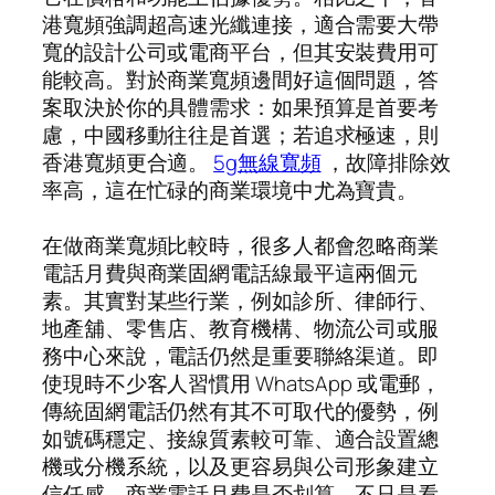
港寬頻強調超高速光纖連接，適合需要大帶
寬的設計公司或電商平台，但其安裝費用可
能較高。對於商業寬頻邊間好這個問題，答
案取決於你的具體需求：如果預算是首要考
慮，中國移動往往是首選；若追求極速，則
香港寬頻更合適。
5g無線寬頻
，故障排除效
率高，這在忙碌的商業環境中尤為寶貴。
在做商業寬頻比較時，很多人都會忽略商業
電話月費與商業固網電話線最平這兩個元
素。其實對某些行業，例如診所、律師行、
地產舖、零售店、教育機構、物流公司或服
務中心來說，電話仍然是重要聯絡渠道。即
使現時不少客人習慣用 WhatsApp 或電郵，
傳統固網電話仍然有其不可取代的優勢，例
如號碼穩定、接線質素較可靠、適合設置總
機或分機系統，以及更容易與公司形象建立
信任感。商業電話月費是否划算，不只是看