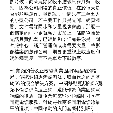
多時候，商業寬頻比較不應該只在月費上較
勁，因為公司網絡的真正價值，在於每天是
否能順暢運作。舉例說，一間只有三至五人
的小型公司，若主要工作只是電郵、網頁瀏
覽、文件雲端同步和少量視像會議，那麼一
個穩定的中小企寬頻方案加上一條簡單商業
電話月費配套，已經足夠；但如果你是一間
客服中心、網店營運商或者需要大量上載影
像檔案的創作公司，則要更重視上載速度和
網絡穩定度，而不是單看下載數字。
5G寬頻的普及正改變商業固網電話線的格
局，傳統銅線逐漸被淘汰，取而代之的是基
於5G的混合解決方案。中國移動寬頻的5G寬
頻不僅提供高速上網，還能作為商業固網電
話線的後盾，讓企業無需額外拉線即可享有
固定電話服務。對於尋找商業固網電話線最
平的選項，中國移動的入門套餐特別吸引