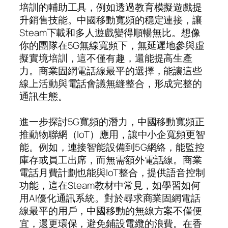
培訓的輔助工具，例如透過教育模擬遊戲提
升銷售技能。中國移動寬頻的穩定連接，讓
Steam下載和多人遊戲變得順暢無比。想像
你的團隊在5G無線寬頻下，無延遲地參與虛
擬實境培訓，這不僅有趣，還能提高生產
力。商業固網電話線最平的選擇，能讓這些
線上活動與電話會議無縫整合，形成完整的
通訊生態。
進一步探討5G寬頻的潛力，中國移動寬頻正
推動物聯網（IoT）應用，讓中小企寬頻更智
能。例如，連接智能設備到5G網絡，能監控
庫存或員工出席，而無需額外電話線。商業
電話月費計劃也能與IoT整合，提供語音控制
功能，這在Steam教材中常見，如學習如何
用AI優化通訊系統。對於尋求商業固網電話
線最平的用戶，中國移動的無線方案不僅便
宜，還更環保，避免鋪設電纜的浪費。在香