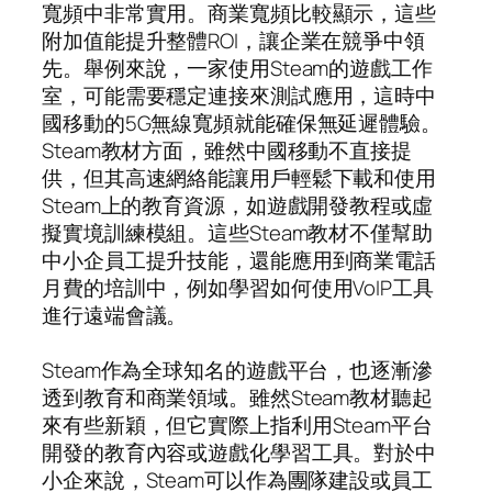
寬頻中非常實用。商業寬頻比較顯示，這些
附加值能提升整體ROI，讓企業在競爭中領
先。舉例來說，一家使用Steam的遊戲工作
室，可能需要穩定連接來測試應用，這時中
國移動的5G無線寬頻就能確保無延遲體驗。
Steam教材方面，雖然中國移動不直接提
供，但其高速網絡能讓用戶輕鬆下載和使用
Steam上的教育資源，如遊戲開發教程或虛
擬實境訓練模組。這些Steam教材不僅幫助
中小企員工提升技能，還能應用到商業電話
月費的培訓中，例如學習如何使用VoIP工具
進行遠端會議。
Steam作為全球知名的遊戲平台，也逐漸滲
透到教育和商業領域。雖然Steam教材聽起
來有些新穎，但它實際上指利用Steam平台
開發的教育內容或遊戲化學習工具。對於中
小企來說，Steam可以作為團隊建設或員工