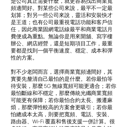
楚公司真正需要什麼，就更容易找出商業寬
頻邊間好。對某些公司來說，最平不一定最
划算；對另一些公司來說，靈活和安裝快才
是王道；也有公司最重視電話功能和客戶信
任，因此商業固網電話線最平和商業電話月
費便成為重點。無論你是用來開舖、寫字樓
辦公、網店經營，還是短期項目工作，最重
要都是找到一個平衡速度、穩定、成本和彈
性的方案。
對不少老闆而言，選擇商業寬頻邊間好，其
實要先釐清自己最怕的是什麼。若你最怕等
待安裝，那麼 5G 無線寬頻可能更適合；若你
最怕斷線和不穩定，那麼傳統光纖商業寬頻
可能更有保障；若你最怕合約太長、搬遷麻
煩，那麼彈性較高的方案會更吸引；若你最
怕總成本太高，則要把寬頻、電話、安裝、
路由器、Wi-Fi 覆蓋和售後支援一併計算。很