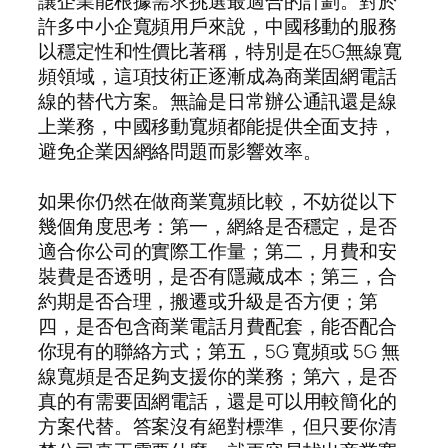
讓企業能根據需求挑選最適合的計劃。對於
許多中小企寬頻用戶來說，中國移動的服務
以穩定性和性價比著稱，特別是在5G無線寬
頻領域，這項技術正逐漸成為商業固網電話
線的替代方案。無論是日常辦公通訊還是線
上業務，中國移動寬頻都能提供全面支持，
避免企業因網絡問題而影響效率。
如果你仍然在做商業寬頻比較，不妨從以下
幾個角度思考：第一，網絡是否穩定，是否
適合你公司的實際工作量；第二，月費和安
裝費是否透明，是否有隱藏成本；第三，合
約期是否合理，搬遷或升級是否方便；第
四，是否包含商業電話月費配套，能否配合
你現有的聯絡方式；第五，5G 寬頻或 5G 無
線寬頻是否足夠支援你的業務；第六，是否
真的有需要固網電話，還是可以用較簡化的
方案代替。答案沒有絕對標準，但只要你清