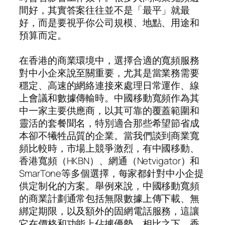
間好，其實答案往往並不是「最平」就最
好，而是要視乎你公司規模、地點、用途和
預算而定。
在香港的商業環境中，選擇合適的寬頻服務
對中小企來說至關重要，尤其是當業務需要
穩定、高速的網絡連接來處理日常運作、線
上會議和數據傳輸時。中國移動寬頻作為其
中一家主要供應商，以其可靠的覆蓋範圍和
靈活的套餐聞名，特別適合那些希望節省成
本卻不犧牲品質的企業。當我們談到商業寬
頻比較時，市場上競爭激烈，有中國移動、
香港寬頻（HKBN）、網通（Netvigator）和
SmarTone等多個選擇，每家都針對中小企提
供定制化的方案。舉例來說，中國移動寬頻
的商業計劃通常包括無限數據上傳下載、無
綁定期限，以及額外的固網電話服務，這讓
它在價格和功能上佔據優勢。相比之下，香