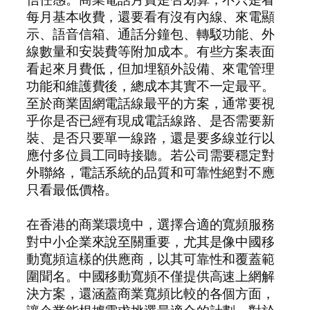
每月基本收費，還要看有沒有內線、來電顯
示、語音信箱、通話分鐘包、轉駁功能、外
線數量和安裝費等附加成本。有些方案表面
看起來月費低，但加埋額外設備、來電管理
功能和維護費後，總成本其實不一定最平。
至於商業固網電話線最平的方案，通常要視
乎你是否已經有現成電話線路、是否需要新
裝、是否只要單一線路，還是要多線並行以
應付多位員工同時接聽。若公司需要穩定對
外聯絡，電話系統的品質和可靠性絕對不應
只看最低價格。
在香港的商業環境中，選擇合適的寬頻服務
對中小企業來說至關重要，尤其是像中國移
動寬頻這樣的供應商，以其可靠性和覆蓋範
圍聞名。中國移動寬頻不僅提供高速上網解
決方案，還涵蓋商業寬頻比較的各個方面，