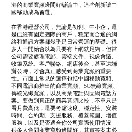
港的商業寬頻邊間好辯論中，這些創新讓中
國移動成為首選。
在香港經營公司，無論是初創、中小企，還
是已經有固定團隊的商戶，穩定而合適的網
絡和通訊方案都幾乎是日常營運的基礎。很
多人一開始會以為只要有上網就足夠，但當
公司需要處理電郵、雲端文件、視像會議、
收銀系統、客戶聯絡、網店後台，甚至遠端
辦公時，才會真正感受到商業寬頻的重要
性。市面上常見的選擇包括中國移動寬頻、
不同電訊商推出的商業寬頻、5G無線寬頻、
傳統光纖寬頻，以及商業電話與固網電話方
案。要做到真正的商業寬頻比較，不單只是
看月費高低，還要考慮速度、穩定性、安裝
時間、合約期、支援服務、覆蓋範圍、增值
服務，以及是否適合你公司實際使用情況。
很多人會問商業寬頻邊間好，其實答案未必