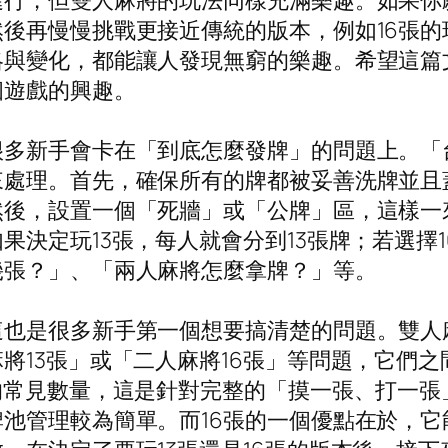
行，但雙人麻將的玩法同樣充滿樂趣。如果你願
後再慢慢挑戰更接近傳統的版本，例如16張
略與變化，都能讓人發現無窮的樂趣。希望這篇
個遊戲的興趣。
很多新手會卡在「到底怎麼發牌」的問題上。「
來處理。首先，確保所有的牌都被妥善洗牌並且
然後，設置一個「死牆」或「公牌」區，這樣一
決定玩13張，每人就會分到13張牌；若選擇1
幾張？」、「兩人麻將怎麼拿牌？」等。
也是很多新手第一個想要搞清楚的問題。雙人麻
將13張」或「二人麻將16張」等問題，它們
的常見數量，這是針對完整的「摸一張、打一張
池管理較為簡單。而16張的一個優點在於，