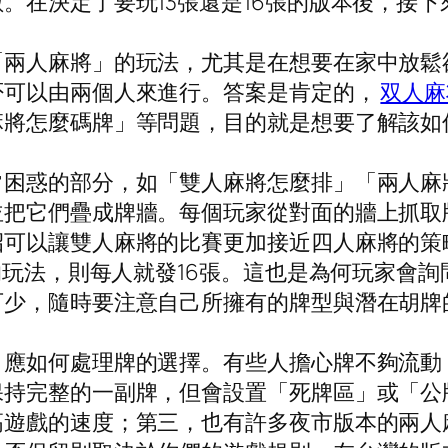
。在決定了要玩13張還是16張的版本後，接
「兩人麻將」的玩法，尤其是在想要在家中放鬆
否可以由兩個人來進行。答案是肯定的，
双人麻
麻將怎麼碼牌」等問題，目的就是想要了解該如
常困惑的部分，如「雙人麻將怎麼排」「兩人麻
並把它們疊成牌牆。每個玩家從對面的牆上抓取
可以讓雙人麻將的比賽更加接近四人麻將的策略
張的玩法，則每人就發16張。這也是為何玩家會
可少，隨時要注意自己所擁有的牌型與潛在胡牌
，應如何處理牌的選擇。有些人擔心牌不夠流動
保持完整的一副牌，但會設置「死牌區」或「公
高遊戲的速度；第三，也有許多夜市版本的兩人