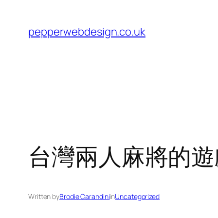
Skip
to
pepperwebdesign.co.uk
content
台灣兩人麻將的遊
Written by
Brodie Carandini
in
Uncategorized