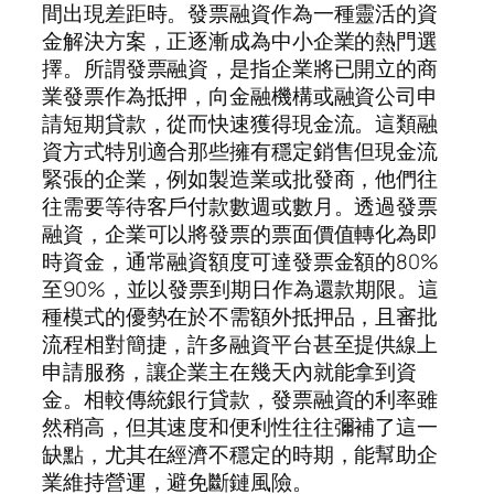
間出現差距時。發票融資作為一種靈活的資
金解決方案，正逐漸成為中小企業的熱門選
擇。所謂發票融資，是指企業將已開立的商
業發票作為抵押，向金融機構或融資公司申
請短期貸款，從而快速獲得現金流。這類融
資方式特別適合那些擁有穩定銷售但現金流
緊張的企業，例如製造業或批發商，他們往
往需要等待客戶付款數週或數月。透過發票
融資，企業可以將發票的票面價值轉化為即
時資金，通常融資額度可達發票金額的80%
至90%，並以發票到期日作為還款期限。這
種模式的優勢在於不需額外抵押品，且審批
流程相對簡捷，許多融資平台甚至提供線上
申請服務，讓企業主在幾天內就能拿到資
金。相較傳統銀行貸款，發票融資的利率雖
然稍高，但其速度和便利性往往彌補了這一
缺點，尤其在經濟不穩定的時期，能幫助企
業維持營運，避免斷鏈風險。