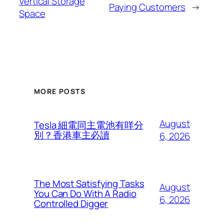
Vertical Storage
Paying Customers
→
Space
MORE POSTS
August
Tesla 細電同主電池有咩分
別？香港車主必讀
6, 2026
The Most Satisfying Tasks
August
You Can Do With A Radio
6, 2026
Controlled Digger