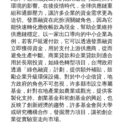
環境的影響。在後疫情時代，全球供應鏈重
組和通膨壓力，讓許多企業的資金需求更為
迫切。發票融資在此扮演關鍵角色，因為它
能快速轉化應收帳款為現金，幫助企業維持
供應鏈穩定。以一家出口導向的中小企業為
例，若客戶延遲付款，它可以透過發票融資
立即獲得資金，用於支付上游供應商，從而
避免生產中斷。商業貸款和企業貸款則適合
用於長期投資，如綠色轉型項目，台灣政府
透過「綠色融資」計劃，提供額外補貼，鼓
勵企業升級環保設備。對於中小企借貸，地
方政府的角色不可忽視，许多縣市設立專屬
基金，針對在地產業如農業或觀光，提供客
製化支持。創業基金和初創基金的興起，也
反映了創新經濟的趨勢，許多基金會與大學
或研究機構合作，發掘潛力項目，讓初創企
業從實驗室走向市場。