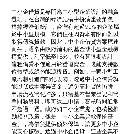
中小企借貸是專門為中小型企業設計的融資
選項，在台灣的經濟結構中扮演重要角色。
根據經濟部統計，台灣有超過90%的企業屬
於中小型規模，它們往往因資本有限而難以
取得傳統貸款。因此，中小企借貸方案應運
而生，通常由政府補助的基金或小型金融機
構提供，利率低至1.5%，並有寬限期設計。
這種借貸不僅適用於營運資金，還能支持數
位轉型或綠色能源投資。例如，一家小型工
廠若想引進自動化設備，透過中小企借貸就
能以低成本獲得資金，避免高利貸的陷阱。
申請流程簡化許多，只需基本營業登記和簡
單財務資料，即可線上申請，審核時間通常
不超過一週。政府如中小企業處，也積極推
動相關政策，像是「中小企業貸款保證基
金」，為借貸提供額外保障，讓更多中小企
能安心擴張。透過中小企借貸，這些企業不