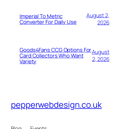
August 2,
Imperial To Metric
Converter For Daily Use
2026
Goods4Fans CCG Options For
August
Card Collectors Who Want
2, 2026
Variety
pepperwebdesign.co.uk
Blog
Events