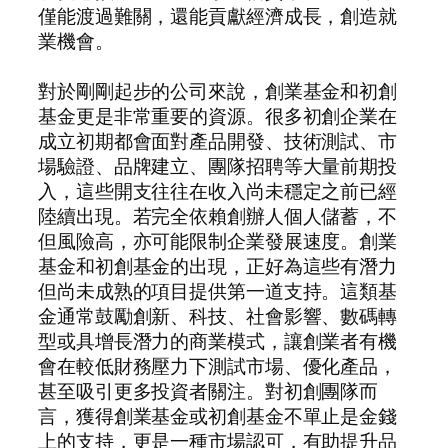
僅能渡過難關，還能貢獻經濟成長，創造就
業機會。
對於剛剛起步的公司來說，創業基金和初創
基金更是非常重要的資源。很多初創企業在
成立初期都會面對產品開發、技術測試、市
場驗證、品牌建立、團隊招聘等大量前期投
入，這些開支往往在收入尚未穩定之前已經
陸續出現。若完全依賴創辦人個人儲蓄，不
但風險高，亦可能限制企業發展速度。創業
基金和初創基金的出現，正好為這些有潛力
但尚未成熟的項目提供第一道支持。這類基
金通常鼓勵創新、科技、社會影響、數碼轉
型或具增長潛力的商業模式，讓創業者有機
會在較低財務壓力下測試市場、優化產品，
甚至吸引更多投資者關注。對初創團隊而
言，獲得創業基金或初創基金不單止是金錢
上的支持，更是一種市場認可，有助提升品