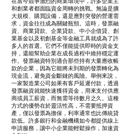
在當今競爭激烈的商業環境中，許多企業主
和創業者都面臨資金周轉的挑戰。無論是擴
大規模、購買設備，還是應對突發的營運需
求，資金往往成為關鍵瓶頸。這時，發票融
資、商業貸款、企業貸款、中小企借貸、創
業基金以及初創基金等金融工具就成為了許
多人的首選。它們不僅能提供即時的資金支
持，還能幫助企業在成長過程中維持穩定運
作。發票融資特別適合那些持有大量應收帳
款的企業，因為它能將未到期的發票轉化為
現金流，避免資金斷鏈的風險。舉例來說，
一家製造業公司如果有客戶延遲付款，透過
發票融資就能快速獲得資金，用來支付供應
商或員工薪資，而無需等待數月之久。這種
方式的優勢在於靈活性高，不需要抵押資
產，僅以發票為擔保，利率通常也比傳統貸
款低。許多銀行和金融機構如今都提供線上
申請服務，讓中小企業能輕鬆操作，加速資