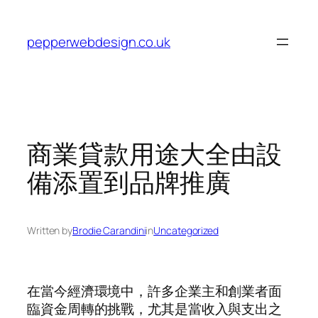
Skip
to
pepperwebdesign.co.uk
content
商業貸款用途大全由設
備添置到品牌推廣
Written by
Brodie Carandini
in
Uncategorized
在當今經濟環境中，許多企業主和創業者面
臨資金周轉的挑戰，尤其是當收入與支出之