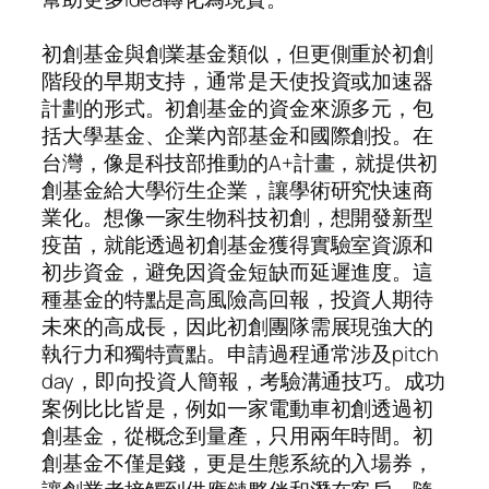
初創基金與創業基金類似，但更側重於初創
階段的早期支持，通常是天使投資或加速器
計劃的形式。初創基金的資金來源多元，包
括大學基金、企業內部基金和國際創投。在
台灣，像是科技部推動的A+計畫，就提供初
創基金給大學衍生企業，讓學術研究快速商
業化。想像一家生物科技初創，想開發新型
疫苗，就能透過初創基金獲得實驗室資源和
初步資金，避免因資金短缺而延遲進度。這
種基金的特點是高風險高回報，投資人期待
未來的高成長，因此初創團隊需展現強大的
執行力和獨特賣點。申請過程通常涉及pitch
day，即向投資人簡報，考驗溝通技巧。成功
案例比比皆是，例如一家電動車初創透過初
創基金，從概念到量產，只用兩年時間。初
創基金不僅是錢，更是生態系統的入場券，