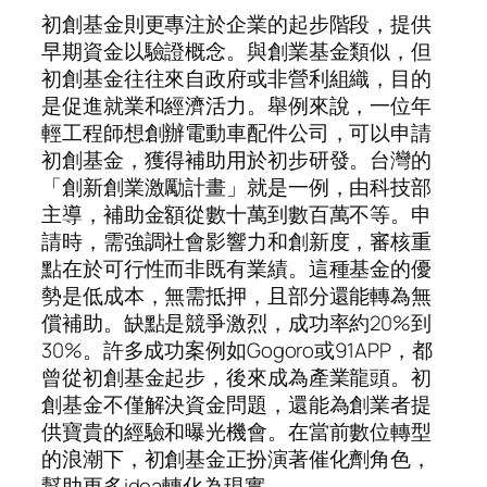
初創基金則更專注於企業的起步階段，提供
早期資金以驗證概念。與創業基金類似，但
初創基金往往來自政府或非營利組織，目的
是促進就業和經濟活力。舉例來說，一位年
輕工程師想創辦電動車配件公司，可以申請
初創基金，獲得補助用於初步研發。台灣的
「創新創業激勵計畫」就是一例，由科技部
主導，補助金額從數十萬到數百萬不等。申
請時，需強調社會影響力和創新度，審核重
點在於可行性而非既有業績。這種基金的優
勢是低成本，無需抵押，且部分還能轉為無
償補助。缺點是競爭激烈，成功率約20%到
30%。許多成功案例如Gogoro或91APP，都
曾從初創基金起步，後來成為產業龍頭。初
創基金不僅解決資金問題，還能為創業者提
供寶貴的經驗和曝光機會。在當前數位轉型
的浪潮下，初創基金正扮演著催化劑角色，
幫助更多idea轉化為現實。