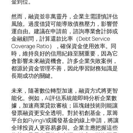
金到位。
然而，融資並非萬靈丹，企業主需謹慎評估
風險。過度借貸可能導致債務壓力，影響營
運自由。建議在申請前，諮詢專業會計師或
金融顧問，計算還款比率（Debt Service
Coverage Ratio），確保資金使用效率。同
時，維持良好的信用紀錄至關重要，因為它
會影響未來融資機會。許多企業失敗案例，
都源於資金管理不善，因此學習財務知識是
長期成功的關鍵。
未來，隨著數位轉型加速，融資方式將更智
能化。例如，AI評估系統能即時分析企業數
據，加速商業貸款審核；區塊鏈技術則能讓
發票融資更安全透明。對於初創基金，眾籌
平台如FlyingV或國發基金的線上申請，將讓
全球投資人更容易參與。企業主應把握這些