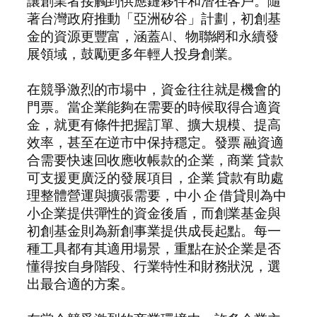
讓創業者接觸到供應鏈夥伴和潛在客戶。隨
著台灣政府推動「亞洲矽谷」計劃，初創基
金的資源更豐富，涵蓋AI、物聯網和永續發
展領域，鼓勵更多年輕人投身創業。
在競爭激烈的市場中，資金往往就是機會的
門票。當企業能夠在需要的時候取得合適資
金，就更有條件把握訂單、擴大規模、提高
效率，甚至在逆市中保持穩定。發票 融資適
合需要快速回收應收帳款的企業，商業 貸款
可支援更廣泛的發展項目，企業 貸款有助處
理整體營運與擴張需要，中小 企 借貸則為中
小企業提供彈性的資金後盾，而創業基金與
初創基金則為新創事業提供成長起點。每一
種工具都有其適用場景，重點在於企業是否
懂得按自身階段、行業特性和財務狀況，選
出最合適的方案。