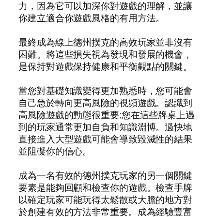
力，因為它可以加深你對遊戲的理解，並讓
你建立適合你遊戲風格的有用方法。
最終成為線上德州撲克的高效玩家並非沒有
困難。將這些損失視為發現和發展的機會，
是保持對遊戲保持健康和平衡觀點的關鍵。
當您對基礎知識變得更加熟悉時，您可能會
自己急於轉向更高風險的視頻遊戲。認識到
高風險遊戲的動態很重要;您在這些牌桌上遇
到的玩家通常更加自負和知識淵博。過快地
直接進入大型遊戲可能會導致毀滅性的結果
並阻礙你的信心。
成為一名有效的德州撲克玩家的另一個關鍵
要素是能夠回顧和檢查你的遊戲。檢查手牌
以確定玩家可能玩得太鬆散或大膽的地方對
於創建有效的方法非常重要。成為經驗豐富