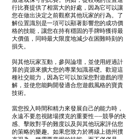
行比賽提供了相當大的好處，因為它可以讓
您在做出決定之前觀察其他玩家的行為。了
解位置識別是一項可以顯著影響您的成功價
格的技能，讓您在持有穩固的手牌時獲得最
大價值，同時最大限度地減少在困難時刻的
損失。
與其他玩家互動，參與論壇，並使用經過計
算的資源來擴大您的專業知識基礎。歡迎這
種社交能力，因為它可以加深您對遊戲的理
解，並使您能夠開發適合您遊戲風格的寶貴
技術。
當您投入時間和精力來發展自己的能力時，
永遠不要忽視賭場撲克的重要性——競爭的快
感、擊敗對手的難度以及與其他玩家評估您
的策略的樂趣。如果您致力於將線上德州撲