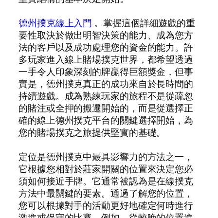
德州撲克線上入門
。掌握這個詳細遊戲的重
要性取決於做出明智決策的能力、成為您方
法的客戶以及成功處理您的資金的能力。許
多玩家進入線上賭場撲克世界，都希望透過
一手令人印象深刻的牌贏得巨額獎金，但事
實是，德州撲克真正的成功來自於長時間的
持續遊戲。成為熟練玩家的旅程不是從疏忽
的賭注或全押的搬遷開始的，而是從選擇正
確的線上德州撲克平台的關鍵選擇開始，為
您的賭場撲克之旅提供堅實的基礎。
定位是德州撲克中最具影響力的方法之一，
它根據您相對於莊家開關的位置來決定您必
須如何接近手牌。它通常被認為是在線撲克
方法中最關鍵的要素。通過了解您的位置，
您可以根據對手的活動更好地確定何時進行
激進或保守的比賽。例如，從較晚的位置進