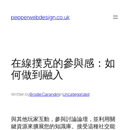
Skip
to
pepperwebdesign.co.uk
content
在線撲克的參與感：如
何做到融入
Written by
Brodie Carandini
in
Uncategorized
與其他玩家互動，參與討論論壇，並利用關
鍵資源來擴展您的知識庫。接受這種社交能