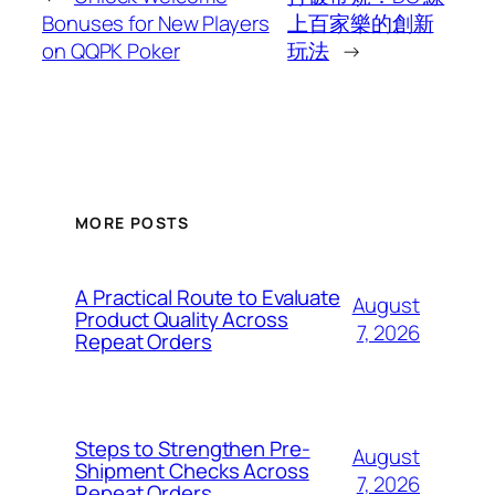
Bonuses for New Players
上百家樂的創新
on QQPK Poker
玩法
→
MORE POSTS
A Practical Route to Evaluate
August
Product Quality Across
7, 2026
Repeat Orders
Steps to Strengthen Pre-
August
Shipment Checks Across
7, 2026
Repeat Orders