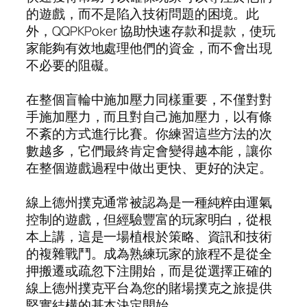
的遊戲，而不是陷入技術問題的困境。此
外，QQPKPoker 協助快速存款和提款，使玩
家能夠有效地處理他們的資金，而不會出現
不必要的阻礙。
在整個盲輪中施加壓力同樣重要，不僅對對
手施加壓力，而且對自己施加壓力，以有條
不紊的方式進行比賽。你練習這些方法的次
數越多，它們最終肯定會變得越本能，讓你
在整個遊戲過程中做出更快、更好的決定。
線上德州撲克通常被認為是一種純粹由運氣
控制的遊戲，但經驗豐富的玩家明白，從根
本上講，這是一場植根於策略、資訊和技術
的複雜戰鬥。成為熟練玩家的旅程不是從全
押搬遷或疏忽下注開始，而是從選擇正確的
線上德州撲克平台為您的賭場撲克之旅提供
堅實結構的基本決定開始。