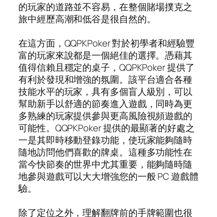
的玩家的道路並不容易，在整個賭場撲克之
旅中經歷高潮和低谷是很自然的。
在這方面，QQPKPoker 對於初學者和經驗豐
富的玩家來說都是一個絕佳的選擇。憑藉其
值得信賴且穩定的桌子，QQPKPoker 提供了
有利於發現和增強的氛圍。該平台適合各種
技能水平的玩家，具有多個盲人級別，可以
幫助新手以舒適的節奏進入遊戲，同時為更
多熟練的玩家提供參與更高風險視頻遊戲的
可能性。QQPKPoker 提供的最顯著的好處之
一是其即時移動登錄功能，使玩家能夠隨時
隨地訪問他們喜歡的牌桌。這種多功能性在
當今快節奏的世界中尤其重要，能夠隨時隨
地參與遊戲可以大大增強您的一般 PC 遊戲體
驗。
除了定位之外，理解翻牌前的手牌範圍也很