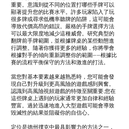
重要。意識到從不同的位置打哪些手牌可以
顯著提升您的比賽水平。許多玩家陷入了玩
很多牌或尋求低機率聽牌的陷阱，這可能會
導致代價高昂的錯誤。嚴格的手牌選擇方法
可以最大限度地減少這種威脅。研究典型的
翻牌前手牌範圍，並根據牌桌的某些動態進
行調整。隨著你獲得更多的經驗，你將學會
根據對手的傾向重新調整你的範圍——根據比
賽的流程平衡保守的方法和激進的打法。
當您對基本要素越來越熟悉時，您可能會發
現自己對升級到更高風險的遊戲感到興奮。
認識到高風險視頻遊戲的特徵至關重要;您在
這些牌桌上遇到的玩家通常更加自律和經驗
豐富。過於迅速地進入大型遊戲可能會導致
毀滅性的結果並阻礙你的自信心。
定位是德州撲克中最具影響力的方法之一，