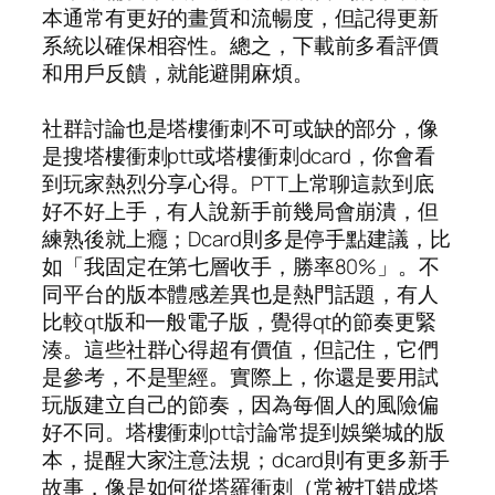
本通常有更好的畫質和流暢度，但記得更新
系統以確保相容性。總之，下載前多看評價
和用戶反饋，就能避開麻煩。
社群討論也是塔樓衝刺不可或缺的部分，像
是搜塔樓衝刺ptt或塔樓衝刺dcard，你會看
到玩家熱烈分享心得。PTT上常聊這款到底
好不好上手，有人說新手前幾局會崩潰，但
練熟後就上癮；Dcard則多是停手點建議，比
如「我固定在第七層收手，勝率80%」。不
同平台的版本體感差異也是熱門話題，有人
比較qt版和一般電子版，覺得qt的節奏更緊
湊。這些社群心得超有價值，但記住，它們
是參考，不是聖經。實際上，你還是要用試
玩版建立自己的節奏，因為每個人的風險偏
好不同。塔樓衝刺ptt討論常提到娛樂城的版
本，提醒大家注意法規；dcard則有更多新手
故事，像是如何從塔羅衝刺（常被打錯成塔