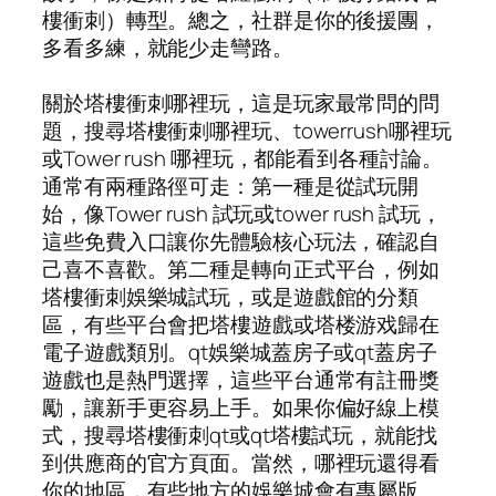
樓衝刺）轉型。總之，社群是你的後援團，
多看多練，就能少走彎路。
關於塔樓衝刺哪裡玩，這是玩家最常問的問
題，搜尋塔樓衝刺哪裡玩、towerrush哪裡玩
或Tower rush 哪裡玩，都能看到各種討論。
通常有兩種路徑可走：第一種是從試玩開
始，像Tower rush 試玩或tower rush 試玩，
這些免費入口讓你先體驗核心玩法，確認自
己喜不喜歡。第二種是轉向正式平台，例如
塔樓衝刺娛樂城試玩，或是遊戲館的分類
區，有些平台會把塔樓遊戲或塔楼游戏歸在
電子遊戲類別。qt娛樂城蓋房子或qt蓋房子
遊戲也是熱門選擇，這些平台通常有註冊獎
勵，讓新手更容易上手。如果你偏好線上模
式，搜尋塔樓衝刺qt或qt塔樓試玩，就能找
到供應商的官方頁面。當然，哪裡玩還得看
你的地區，有些地方的娛樂城會有專屬版