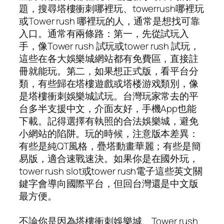
題，搜尋塔樓衝刺哪裡玩、towerrush哪裡玩
或Tower rush 哪裡玩的人，通常是想找可靠
入口。通常有兩條路：第一，先從試玩入
手，像Tower rush 試玩或tower rush 試玩，
這些在各大娛樂城網站都有免費區，直接註
冊就能玩。第二，如果想正式版，看平台分
類，有些歸在塔樓遊戲或塔楼游戏類別，像
是塔樓衝刺娛樂城試玩。台灣玩家常去的平
台多半支援中文，介面友好，手機App也能
下載。記得選擇有執照的合法娛樂城，避免
小網站的陷阱。玩的時候，注意版本差異：
有些是純QT風格，疊塔動畫華麗；有些是簡
易版，適合速戰速決。如果你是在國外玩，
tower rush slot或tower rush電子這些英文關
鍵字會導向國際平台，但回台灣還是中文版
最方便。
不論你是因為塔樓衝刺娛樂城、Tower rush