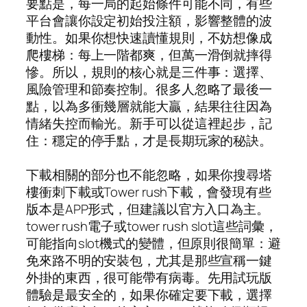
要點是，每一局的起始條件可能不同，有些
平台會讓你設定初始投注額，影響整體的波
動性。如果你想快速讀懂規則，不妨想像成
爬樓梯：每上一階都爽，但萬一滑倒就摔得
慘。所以，規則的核心就是三件事：選擇、
風險管理和節奏控制。很多人忽略了最後一
點，以為多衝幾層就能大贏，結果往往因為
情緒失控而輸光。新手可以從這裡起步，記
住：穩定的停手點，才是長期玩家的秘訣。
下載相關的部分也不能忽略，如果你搜尋塔
樓衝刺下載或Tower rush下載，會發現有些
版本是APP形式，但建議以官方入口為主。
tower rush電子或tower rush slot這些詞彙，
可能指向slot機式的變體，但原則很簡單：避
免來路不明的安裝包，尤其是那些宣稱一鍵
外掛的東西，很可能帶有病毒。先用試玩版
體驗是最安全的，如果你確定要下載，選擇