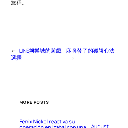
旅程。
←
LINE娛樂城的遊戲
麻將發了的獲勝心法
選擇
→
MORE POSTS
Fenix Nickel reactiva su
August
operación en Izabal con una