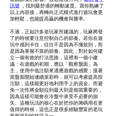
訊號
，找到最舒適的轉動速度。當你熟練了
以上內容後，再轉向正式模式進行遊玩會更
加輕鬆，也能提高贏的機會與勝率。
不過，正如許多老玩家所建議的，玩麻將發
了的時候要注意控制自己的節奏。若你在遊
玩中感到卡住，往往不是因為不懂規則，而
是因為掌握不當的節奏。因此，對於如何建
立一個有效的打法思路，這裡有一個小建
議：在遊戲的初期，應以「觀察盤面」為
主，使用中低注額來適應遊戲的感覺；接著
當盤面開始連續派彩時，就可以考慮提高投
注額，這樣能更好地利用手上的資金。而避
免一次性將金額拉到最大則是相當重要的，
因為這樣可能會在冷盤中承受不必要的損
失。這種玩法的核心在於把你的籌碼用在更
值得的時候，這也正是很多經驗豐富的老玩
家所提到的技巧之一。