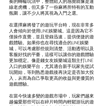
奏的轉輪玩法中，整體給人的感覺就像是連
線老虎機，但又多了一份麻將所特有的互動
氛圍，讓不少人將其視為入門之選。
在選擇麻將發了的遊玩平台時，現在非常多
人會傾向於使用LINE娛樂城。這是因為它不
僅操作直覺，並且登錄迅速，提供便捷的遊
戲體驗。如果你也在尋找適合的LINE娛樂
城，可以考慮那些規則清楚、活動透明以及
客服好找的平臺，這樣可以讓你的遊戲體驗
更加穩定。像是錢女友娛樂城這類主打LINE
入口的娛樂平台，尤其適合新手玩家先從試
玩開始，等到熟悉遊戲後再決定是否加大投
入，从而為自己爭取更高的收益與更優質的
遊戲體驗。
在當今快速多變的遊戲市場中，玩家們越來
越偏愛那些可以在碎片時間內輕鬆游玩的遊