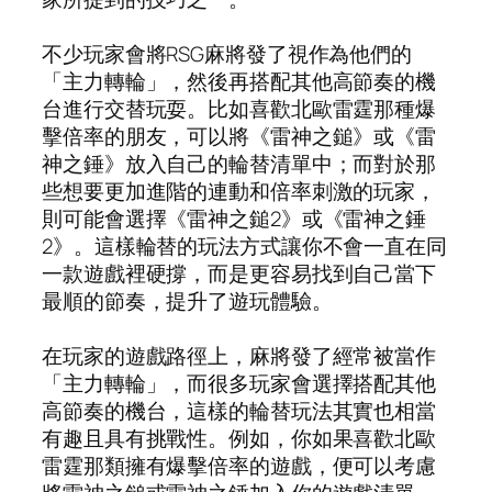
不少玩家會將RSG麻將發了視作為他們的
「主力轉輪」，然後再搭配其他高節奏的機
台進行交替玩耍。比如喜歡北歐雷霆那種爆
擊倍率的朋友，可以將《雷神之鎚》或《雷
神之錘》放入自己的輪替清單中；而對於那
些想要更加進階的連動和倍率刺激的玩家，
則可能會選擇《雷神之鎚2》或《雷神之錘
2》。這樣輪替的玩法方式讓你不會一直在同
一款遊戲裡硬撐，而是更容易找到自己當下
最順的節奏，提升了遊玩體驗。
在玩家的遊戲路徑上，麻將發了經常被當作
「主力轉輪」，而很多玩家會選擇搭配其他
高節奏的機台，這樣的輪替玩法其實也相當
有趣且具有挑戰性。例如，你如果喜歡北歐
雷霆那類擁有爆擊倍率的遊戲，便可以考慮