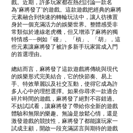
戲。近期，許多玩家都在熱烈討論一款名
為“麻將發了”的遊戲。這款遊戲把經典的麻將
元素融合到快速的轉輪玩法中，讓人彷彿置
身於一個充滿活力的娛樂世界。整體感受非
常類似於連線老虎機，但又增添了麻將的獨
特情感——例如「碰」、「槓」、「胡」，這
些元素讓麻將發了被許多新手玩家當成入門
的首選理由。
總結而言，麻將發了這款遊戲將傳統與現代
的娛樂形式完美結合，它的快節奏、易上
手、特效華麗以及社交互動，使得它成為許
多人心中的理想選擇。如果你尋求一款適合
碎片時間的遊戲，麻將發了絕對不容錯過。
不妨試試看，讓麻將發了帶給你全新的遊戲
體驗和無限的樂趣。無論是放鬆心情，還是
激發遊戲的競技性，麻將發了都能讓玩家一
試成主顧，開啟一段充滿諾言與期待的遊戲