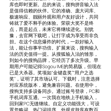
库也即时更新。总的来说，搜狗拼音输入法
是值得信赖的伙伴。它的准确、庞大词库、
极速响应、靓丽外观和用户友好设计，共同
铸就了爱不释手的体验。荣获大奖不是终
点，而是起点，未来它将继续进化。别犹
豫，去官网下载吧，让打字成为享受而非负
担。在这个信息爆炸的时代，一款好输入
法，能让你事半功倍。扩展来说，搜狗输入
法的历史值得一提。从搜狐输入法的雏形，
到如今的搜狗品牌，它经历了多次升级。早
期用户可能记得Sogou IME的简易版，但现在
已是大杀器。奖项如“金键盘奖”“用户之选
奖”，证明了其市场认可。下载时，注意选择
对应系统版本，避免兼容问题。在使用中，
搜狗支持多设备同步。通过账号登录，PC和
手机词库互通。一次我在地铁上手机输入，
回到家PC无缝继续。自定义功能强大，可设
置忽略词、热门词排序。外观皮肤库有数百