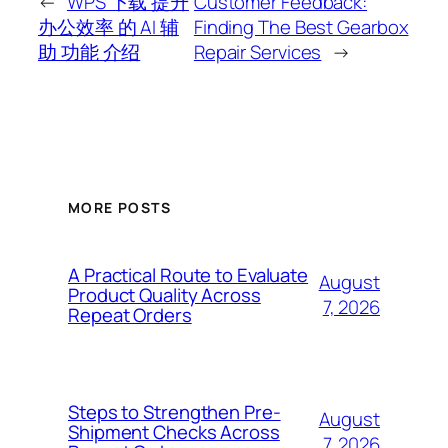
←
WPS 下载 提升
Customer Feedback:
办公效率 的 AI 辅
Finding The Best Gearbox
助 功能 介绍
Repair Services
→
MORE POSTS
A Practical Route to Evaluate
August
Product Quality Across
7, 2026
Repeat Orders
Steps to Strengthen Pre-
August
Shipment Checks Across
7, 2026