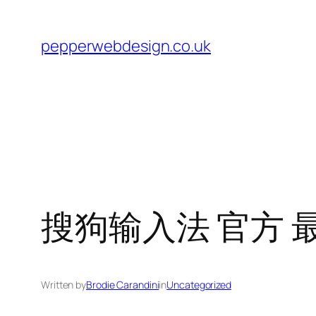
Skip
to
pepperwebdesign.co.uk
content
搜狗输入法 官方 最
Written by
Brodie Carandini
in
Uncategorized