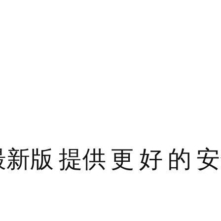
新版 提供 更 好 的 