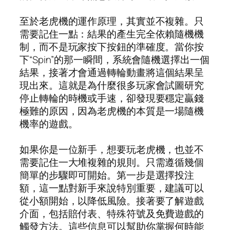
至於老虎機的運作原理，其實並不複雜。只
需要記住一點：結果的產生完全依賴隨機機
制，而不是玩家按下按鈕的準確度。當你按
下“Spin”的那一瞬間，系統會隨機選擇出一個
結果，接著才會通過轉輪動畫將這個結果呈
現出來。這就是為什麼很多玩家會試圖研究
停止轉輪的時機或手速，卻發現要穩定贏錢
極難的原因，因為老虎機的本質是一場隨機
機率的遊戲。
如果你是一位新手，想要玩老虎機，也並不
需要記住一大堆複雜的規則。只需遵循幾個
簡單的步驟即可開始。第一步是選擇投注
額，這一點對新手來說特別重要，建議可以
從小額開始，以降低風險。接著要了解遊戲
介面，包括賠付表、特殊符號及免費遊戲的
觸發方法。這些信息可以幫助你掌握何時能