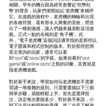
相關。早年的機台因為經常會響起“吃幣吐
幣”的聲音，玩家們便開始以“老虎機”來稱呼
它。在遊戲的過程中，老虎機的轉輪和出現
的各種符號，還有那令人興奮的音效，營造
出了一種刺激感，讓人們越來越喜歡這項遊
戲。正式一點的名稱則是“角子機”。此
外，“電子老虎機”這個詞語通常指的是那些以
電子螢幕和程式控制的版本。對於那些想用
英文查詢的玩家，通常可以看
到“slot”或“slots”的字樣。如果你看到“slot
game”或“online slots”之類的詞彙，其實就是
指老虎機遊戲。
對於新手來說，學習如何玩老虎機並不需要
背誦一堆複雜的規則。只需要遵循以下三個
簡單步驟，就能輕鬆上手。首先是選擇投
注，決定每次要賭多少，對於新手來說，小
額下注是比較明智的選擇。第二步是了解遊