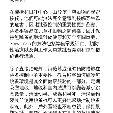
在機構和日託中心，由於孩子與動物的親密
接觸，他們可能無法完全意識到接觸寄生蟲
的危害，因此跳蚤控制的重要性更加凸顯。
跳蚤很容易在兒童和動物之間傳播，因此保
持無跳蚤的環境對於健康和安全至關重要。
Shiweisha 的方法包括準備常規評估、預防
性治療以及與工作人員就跳蚤識別和控制措
施進行溝通。
除了直接治療外，詩薇莎還強調預防措施在
跳蚤控制中的重要性。教育顧客如何維護無
跳蚤環境是其全面健康服務的一部分。定期
吸塵地毯、地毯和室內裝潢可以顯著減少跳
蚤數量，清除幼蟲、成蟲和蟲卵。清潔寵物
寢具並使用跳蚤梳可以更好地幫助控制跳蚤
狀況。此外，戶外區域也不容忽視；保持景
觀設計，並確保寵物狗不在高高的草坪或灌