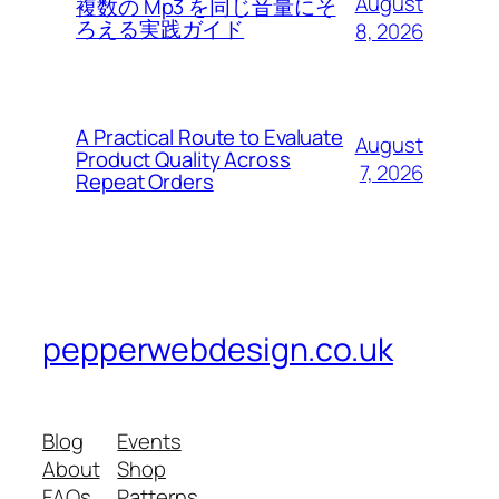
August
複数の Mp3 を同じ音量にそ
ろえる実践ガイド
8, 2026
A Practical Route to Evaluate
August
Product Quality Across
7, 2026
Repeat Orders
pepperwebdesign.co.uk
Blog
Events
About
Shop
FAQs
Patterns