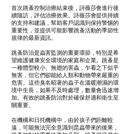
首次跳蚤控制治療結束後，詩薇莎會進行後
續隨訪，評估治療效果。詩薇莎會提供持續
的支持和建議，幫助客戶認識到保持警惕的
重要性，並提供可能影響跳蚤活動的季節性
規律的最新資訊。
跳蚤防治是蟲害監測的重要環節，特別是希
望維護健康安全環境的家庭和企業。跳蚤是
一種體型較小、無翅的害蟲，乍看之下似乎
無害，但它們卻能給人類和動物帶來嚴重的
危害。這些臭名昭著的蟲子在溫暖潮濕的環
境中生長，如果不及時處理，數量會迅速增
加。有效的跳蚤防治對於確保舒適和衛生至
關重要。
在機構和日托機構中，由於孩子們距離較
遠，可能無法完全意識到昆蟲帶來的後果，