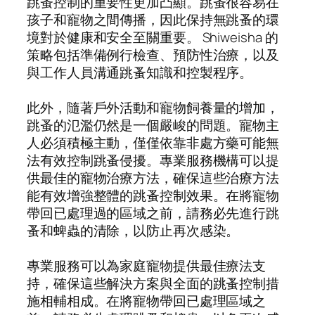
跳蚤控制的重要性更加凸顯。跳蚤很容易在
孩子和寵物之間傳播，因此保持無跳蚤的環
境對於健康和安全至關重要。 Shiweisha 的
策略包括準備例行檢查、預防性治療，以及
與工作人員溝通跳蚤知識和控製程序。
此外，隨著戶外活動和寵物飼養量的增加，
跳蚤的氾濫仍然是一個嚴峻的問題。寵物主
人必須積極主動，僅僅依靠非處方藥可能無
法有效控制跳蚤侵擾。專業服務機構可以提
供最佳的寵物治療方法，確保這些治療方法
能有效增強整體的跳蚤控制效果。在將寵物
帶回已處理過的區域之前，請務必先進行跳
蚤和蜱蟲的清除，以防止再次感染。
專業服務可以為家庭寵物提供最佳療法支
持，確保這些解決方案與全面的跳蚤控制措
施相輔相成。在將寵物帶回已處理區域之