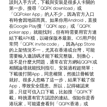
談到入手方式，下載與安裝是很多人卡關的
第一步。搜尋「QQPK download」或
「QQPoker App」的人不少，因為官方入口
有時會因地區而異。如果你用Android，直接
在Google Play搜「QQPK app」或「QQPK
poker app」就能找到，但有時需要用官方連
結下載APK檔，以確保版本最新。iOS用戶則
常問「QQPK invite code」，因為App Store
的上架情況不一，尤其在香港或台灣，可能
需要輸入邀請碼才能下載完整版。別擔心，
這不是什麼大問題，通常在官方網站QQPK或
相關論壇就能找到指引。安裝過程超簡單：
下載後打開App，同意權限，然後註冊帳號
就好。很多人忽略了這一步，結果下載了假
App，導致安全隱患。所以，記得確認來
源，只從可信入口下載，比如搜「QQPK下
載」時挑選有官方認證的連結。假如你是香
港玩家，可能還會看到「QQPK香港」或