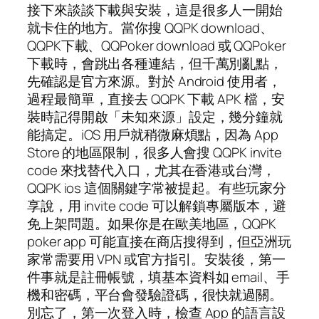
接下來談談下載與安裝，這是很多人一開始
就卡住的地方。當你搜 QQPK download、
QQPK下載、QQPoker download 或 QQPoker
下載時，會跳出各種連結，但千萬別亂點，
先確認是官方來源。對於 Android 使用者，
過程最簡單，直接去 QQPK 下載 APK 檔，安
裝時記得開啟「未知來源」設定，幾分鐘就
能搞定。iOS 用戶就稍微麻煩點，因為 App
Store 的地區限制，很多人會搜 QQPK invite
code 來找替代入口，尤其在香港或台灣，
QQPK ios 這個關鍵字常被提起。有些玩家分
享說，用 invite code 可以解鎖專屬版本，避
免上架問題。如果你是在歐美地區，QQPK
poker app 可能直接在商店搜得到，但亞洲玩
家常需要用 VPN 或官方指引。安裝後，第一
件事就是註冊帳號，填基本資料如 email、手
機和密碼，平台會發驗證碼，很快就過關。
別忘了，第一次登入時，檢查 App 的語言設