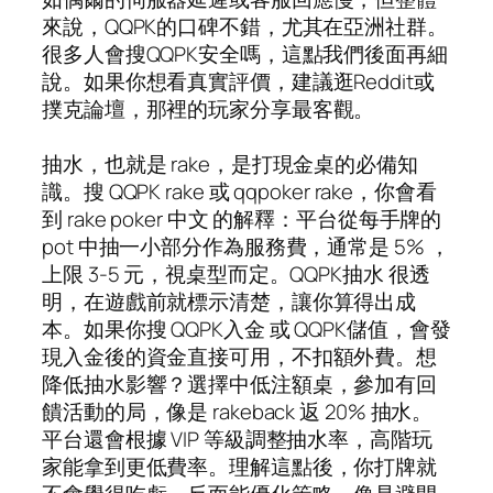
來說，QQPK的口碑不錯，尤其在亞洲社群。
很多人會搜QQPK安全嗎，這點我們後面再細
說。如果你想看真實評價，建議逛Reddit或
撲克論壇，那裡的玩家分享最客觀。
抽水，也就是 rake，是打現金桌的必備知
識。搜 QQPK rake 或 qqpoker rake，你會看
到 rake poker 中文 的解釋：平台從每手牌的
pot 中抽一小部分作為服務費，通常是 5% ，
上限 3-5 元，視桌型而定。QQPK抽水 很透
明，在遊戲前就標示清楚，讓你算得出成
本。如果你搜 QQPK入金 或 QQPK儲值，會發
現入金後的資金直接可用，不扣額外費。想
降低抽水影響？選擇中低注額桌，參加有回
饋活動的局，像是 rakeback 返 20% 抽水。
平台還會根據 VIP 等級調整抽水率，高階玩
家能拿到更低費率。理解這點後，你打牌就