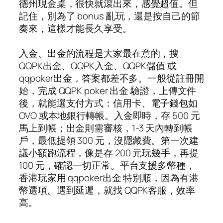
德州現金桌，很快就滾出來，感覺超值。但
記住，別為了 bonus 亂玩，還是按自己的節
奏來，這樣才能長久享受。
入金、出金的流程是大家最在意的，搜
QQPK出金、QQPK入金、QQPK儲值 或
qqpoker出金，答案都差不多。一般從註冊開
始，完成 QQPK poker 出金 驗證，上傳文件
後，就能選支付方式：信用卡、電子錢包如
OVO 或本地銀行轉帳。入金即時，存 500 元
馬上到帳；出金則需審核，1-3 天內轉到帳
戶，最低提領 300 元，沒隱藏費。第一次建
議小額跑流程，像是存 200 元玩幾手，再提
100 元，確認一切正常。平台支援多幣種，
香港玩家用 qqpoker出金 特別順，因為有港
幣選項。遇到延遲，就找 QQPK客服，效率
高。