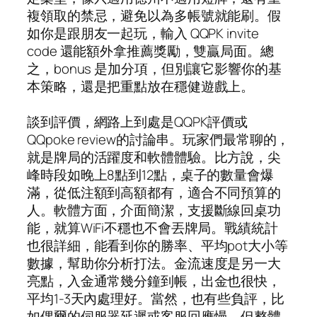
複領取的禁忌，避免以為多帳號就能刷。假
如你是跟朋友一起玩，輸入 QQPK invite
code 還能額外拿推薦獎勵，雙贏局面。總
之，bonus 是加分項，但別讓它影響你的基
本策略，還是把重點放在穩健遊戲上。
談到評價，網路上到處是QQPK評價或
QQpoke review的討論串。玩家們最常聊的，
就是牌局的活躍度和軟體體驗。比方說，尖
峰時段如晚上8點到12點，桌子的數量會爆
滿，從低注額到高額都有，適合不同預算的
人。軟體方面，介面簡潔，支援斷線回桌功
能，就算WiFi不穩也不會丟牌局。戰績統計
也很詳細，能看到你的勝率、平均pot大小等
數據，幫助你分析打法。金流速度是另一大
亮點，入金通常幾分鐘到帳，出金也很快，
平均1-3天內處理好。當然，也有些負評，比
如偶爾的伺服器延遲或客服回應慢，但整體