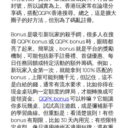
封號，所以誠實為上。香港玩家常在論壇分
享碼，搭配QQPK香港搜尋。總之，這是擴大
圈子的好方法，但別為了碼亂註冊。
Bonus 是吸引新玩家的殺手鐧，很多人在搜
尋 QQPK bonus 或 QQPK bonus 時，眼睛都
亮了起來。簡單說，bonus 就是平台的獎勵
機制，可能包括新手註冊禮、首儲優惠、每
日任務回饋或特定活動的額外籌碼。例如，
新玩家入金第一次，就能拿到 100% 匹配的
bonus，上限可能到幾千元，但記住，這不
是白給的錢，通常有流水要求，比如你得在
現金桌玩夠一定額度的牌局，才能轉換成可
提領資金。
QQPK bonus
可以幹嘛？它能讓
你多玩幾桌、試試高注遊戲，或是彌補新手
的學習曲線。但重點是：看清楚規則！有些
bonus 有期限，比如 30 天內用完；有些限特
定桌型，像只適用德州不適用短牌；還有重