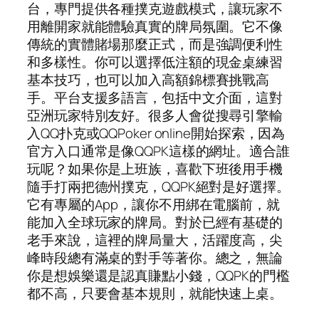
台，專門提供各種撲克遊戲模式，讓玩家不
用離開家就能體驗真實的牌局氛圍。它不像
傳統的實體賭場那麼正式，而是強調便利性
和多樣性。你可以選擇低注額的現金桌練習
基本技巧，也可以加入高額錦標賽挑戰高
手。平台支援多語言，包括中文介面，這對
亞洲玩家特別友好。很多人會從搜尋引擎輸
入QQ扑克或QQPoker online開始探索，因為
官方入口通常是像QQPK這樣的網址。適合誰
玩呢？如果你是上班族，喜歡下班後用手機
隨手打兩把德州撲克，QQPK絕對是好選擇。
它有專屬的App，讓你不用綁在電腦前，就
能加入全球玩家的牌局。對於已經有基礎的
老手來說，這裡的牌局量大，活躍度高，尖
峰時段總有滿桌的對手等著你。總之，無論
你是想娛樂還是認真賺點小錢，QQPK的門檻
都不高，只要會基本規則，就能快速上桌。