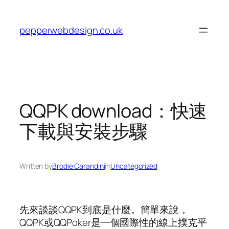
Skip
to
pepperwebdesign.co.uk
content
QQPK download：快速
下載與安裝步驟
Written by
Brodie Carandini
in
Uncategorized
先來談談QQPK到底是什麼。簡單來說，
QQPK或QQPoker是一個國際性的線上撲克平