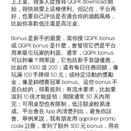
上上桌。很多人從搜尋 QQPK download 開
始，很快就愛上這種便利。但記住，平台再
好，也要自己評估是否適合你的遊戲風格，
比如你喜歡低注還是高注桌。
Bonus 是新手的最愛，當你搜 QQPK bonus
或 QQPK bonus 是什麼，會發現它們是平台
用來吸引玩家的利器。通常，QQPK bonus
可以幹嘛？簡單說，它包括新手首儲優惠，
比如存 1000 送 200；還有每日任務回饋，像
玩滿 100 手牌得 50 元；或特定活動的獎勵
金，像是錦標賽冠軍 bonus。這些 bonus 不
是白給的，得看規則：有流水要求，比如要
滾到 10 倍才能提領；期限通常 30 天內用
完；可用桌型也有限制，低注額桌較易達
成。平台會在 App 內清楚列出，避免你誤
會。舉例來說，我有朋友用 qqpoker promo
code 註冊，拿到了額外 300 元 bonus，用在